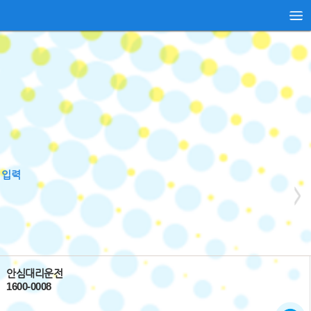
사이드
메뉴 열
기
 입력
안심대리운전
1600-0008